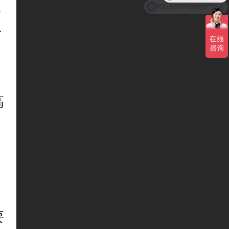
可以介绍下你们的产品么
影
胎
高
，
，
响
要