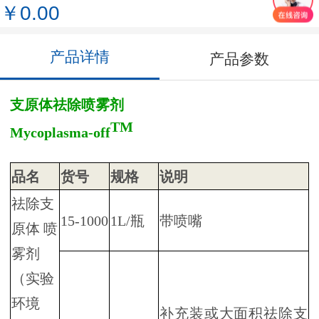
￥0.00
产品详情
产品参数
支原体祛除喷雾剂
TM
Mycoplasma-off
品名
货号
规格
说明
祛除支
15-1000
1L/瓶
带喷嘴
原体 喷
雾剂
（实验
环境
补充装或大面积祛除支