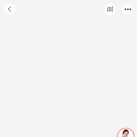
祛除支原体喷雾剂（实验环境用）